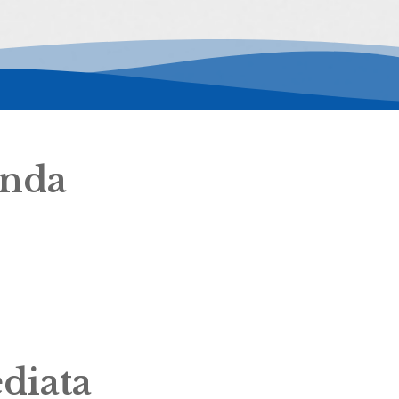
onda
diata