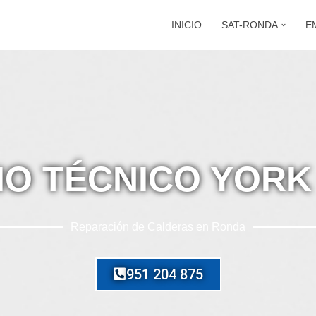
INICIO
SAT-RONDA
E
IO TÉCNICO YOR
Reparación de Calderas en Ronda
951 204 875