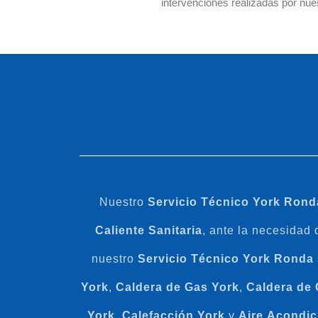
intervenciones realizadas por nue
Nuestro
Servicio Técnico York Rond
Caliente
Sanitaria
, ante la necesidad
nuestro
Servicio Técnico York Ronda
York
,
Caldera
de
Gas
York
,
Caldera
de
York
,
Calefacción
York
y
Aire
Acondic