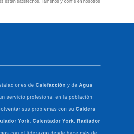
es están satisfechos, llámenos y confíe en nosotros
nstalaciones de
Calefacción
y de
Agua
n servicio profesional en la población,
solventar sus problemas con su
Caldera
ulador
York
,
Calentador
York
,
Radiador
mos con el liderazgo desde hace más de