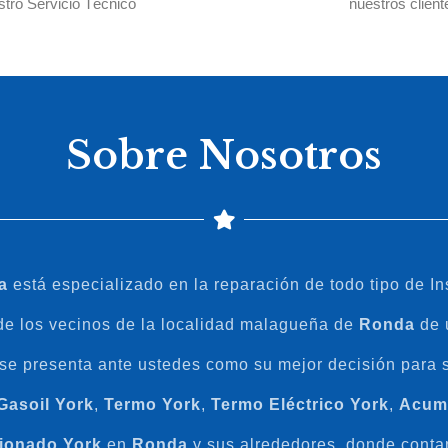
stro Servicio Técnico
nuestros client
Sobre Nosotros
a
está especializado en la reparación de todo tipo de I
 de los vecinos de la localidad malagueña de
Ronda
de u
se presenta ante ustedes como su mejor decisión para 
Gasoil
York
,
Termo
York
,
Termo
Eléctrico
York
,
Acum
ionado
York
en
Ronda
y sus alrededores, donde conta